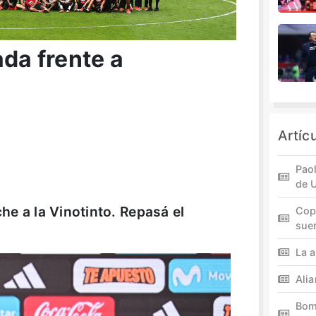
ada frente a
Artíc
Paol
de 
che a la Vinotinto. Repasá el
Cop
sue
La a
Ali
Bom