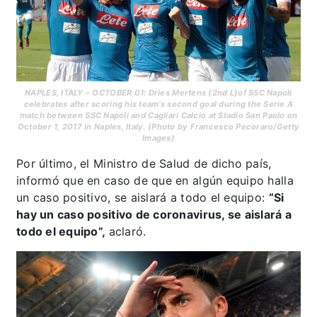
NAPLES, ITALY – OCTOBER 01: Dries Mertens (2nd L)of SSC Napoli
celebrates after scoring his team’s second goal during the Serie A
match between SSC Napoli and Cagliari Calcio at Stadio San Paolo on
October 1, 2017 in Naples, Italy. (Photo by Francesco Pecoraro/Getty
Images)
Por último, el Ministro de Salud de dicho país,
informó que en caso de que en algún equipo halla
un caso positivo, se aislará a todo el equipo:
“Si
hay un caso positivo de coronavirus, se aislará a
todo el equipo”,
aclaró.