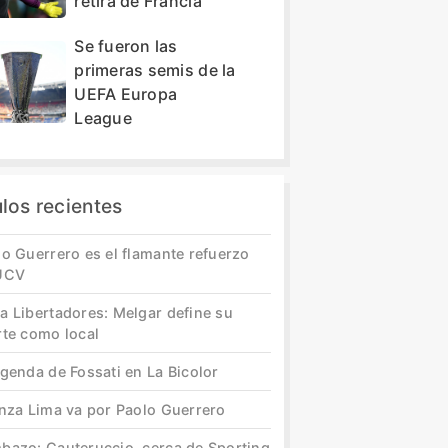
retira de Francia
Se fueron las
primeras semis de la
UEFA Europa
League
ulos recientes
o Guerrero es el flamante refuerzo
UCV
a Libertadores: Melgar define su
rte como local
genda de Fossati en La Bicolor
anza Lima va por Paolo Guerrero
bazo: Cauteruccio, cerca de Sporting