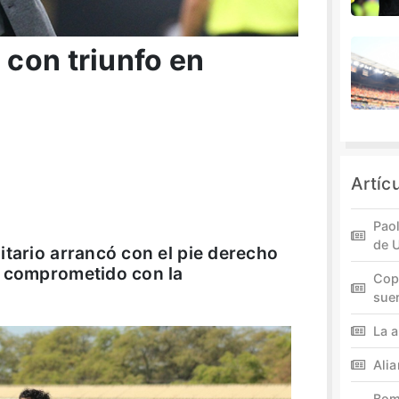
con triunfo en
Artíc
Paol
de 
itario arrancó con el pie derecho
á comprometido con la
Cop
sue
La a
Ali
Bom