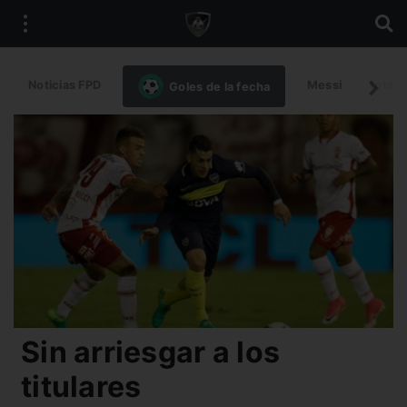
Noticias FPD
Messi
Intern
Goles de la fecha
Sin arriesgar a los
titulares