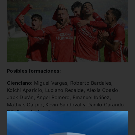
Posibles formaciones:
Cienciano
: Miguel Vargas, Roberto Bardales,
Koichi Aparicio, Luciano Recalde, Alexis Cossio,
Jack Durán, Ángel Romero, Emanuel Ibáñez,
Mathias Carpio, Kevin Sandoval y Danilo Carando.
DT: Gerardo Ameli.
Melgar:
Jorge Cabezudo, Matías Lazo, Leonel
Galeano, Horacio Orzan, Paolo Reyna, Walter