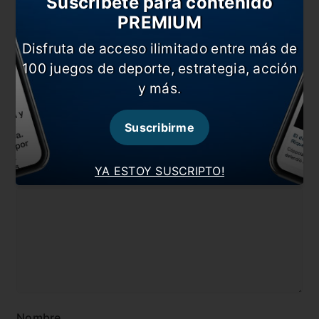
Suscríbete para contenido
PREMIUM
En esta nota:
Disfruta de acceso ilimitado entre más de
#Copa Libertadores
#Defensa y Justicia
100 juegos de deporte, estrategia, acción
#Noticia
#Olimpia
y más.
#Paraguay
#Roque Santa Cruz
Suscribirme
Comentarios
YA ESTOY SUSCRIPTO!
Dejá tu opinión acá!
Nombre