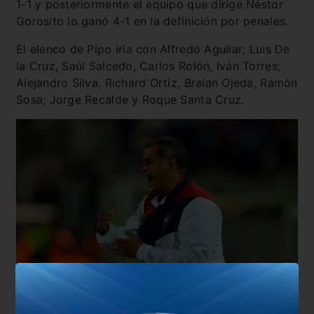
1-1 y posteriormente el equipo que dirige Néstor
Gorosito lo ganó 4-1 en la definición por penales.
El elenco de Pipo iría con Alfredo Aguilar; Luis De
la Cruz, Saúl Salcedo, Carlos Rolón, Iván Torres;
Alejandro Silva, Richard Ortiz, Braian Ojeda, Ramón
Sosa; Jorge Recalde y Roque Santa Cruz.
Por su parte, Chiqui Arce alistará a Rodrigo