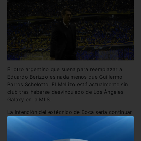
El otro argentino que suena para reemplazar a
Eduardo Berizzo es nada menos que Guillermo
Barros Schelotto. El Mellizo está actualmente sin
club tras haberse desvinculado de Los Ángeles
Galaxy en la MLS.
La intención del extécnico de Boca sería continuar
en Estados Unidos, México o Europa, pero la
posibilidad de calzarse el buzo de una Selección
podría tentarlo.