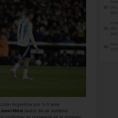
Inde
(Río
IRM
Inde
(Río
IRM
Rosa
07/
ección Argentina por 3-0 ante
Lionel Mesi
(autor de un doblete)
tó confirmar su presencia en el próximo