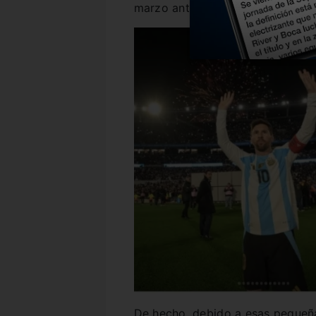
marzo ante Brasil y Uruguay, y l
De hecho, debido a esas pequeña