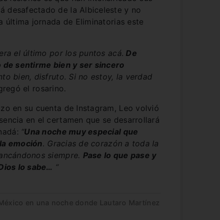
á desafectado de la Albiceleste y no
a última jornada de Eliminatorias este
era el último por los puntos acá.
De
o de sentirme bien y ser sincero
to bien, disfruto. Si no estoy, la verdad
gregó el rosarino.
izo en su cuenta de Instagram, Leo volvió
sencia en el certamen que se desarrollará
anadá:
“
Una noche muy especial que
 la emoción
. Gracias de corazón a toda la
 bancándonos siempre.
Pase lo que pase y
 Dios lo sabe…
“
 México en una noche donde Lautaro Martínez