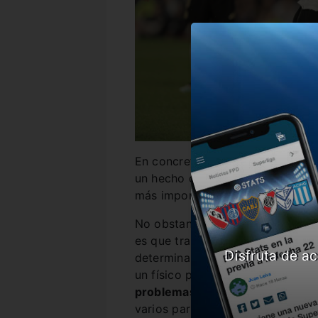
En concreto,
si se encuentra co
un hecho que será parte de la li
más importante a nivel seleccion
No obstante, lo primero que aclar
es que transita una etapa de su c
Disfruta de ac
determinante que nunca. Con más
un físico privilegiado,
en el últim
problemas musculares
menores 
varios partidos con la celeste y