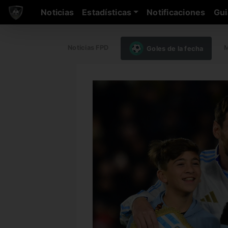
Noticias
Estadísticas
Notificaciones
Gui
Noticias FPD
M
Goles de la fecha