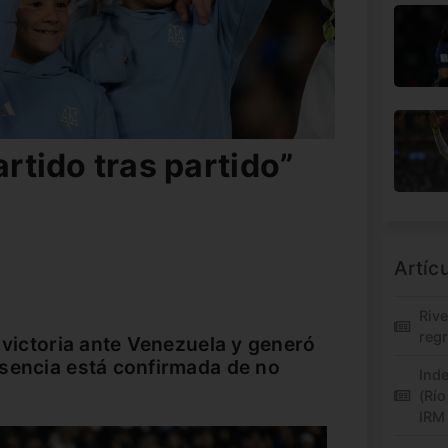
artido tras partido”
Artíc
Riv
regr
 victoria ante Venezuela y generó
esencia está confirmada de no
Inde
(Río
IRM