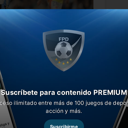
n ganas y sin inconvenientes físicos
, es
sta de Lionel Scaloni para el certamen
es.
ó el futbolista de Inter Miami el jueves
Suscríbete para contenido PREMIUM
arrera en la que el día a día es más
ceso ilimitado entre más de 100 juegos de depor
 de mil partidos en el lomo y dueño de
acción y más.
o tiempo el rosarino ha sufrido algunos
que incluso le impidieron ser parte de
 blanca (como la doble fecha FIFA de
Suscribirme