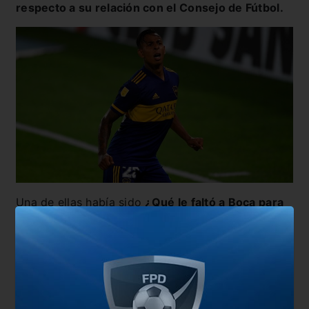
respecto a su relación con el Consejo de Fútbol.
Una de ellas había sido
¿Qué le faltó a Boca para
ganar en Madrid?, a lo que el colombiano sin
dudar dijo “actitud”
, algo que claramente se
recriminó por aquella época. Luego fue consultado
por como quedó su relación con Riquelme después
del conflicto,
“¿del 1 al 10?, un cinco?”.
Además,
comentó que para él
nunca le faltó el respeto a la