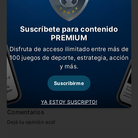
gente de Boca y que le gustaría cumplir el
contrato con el club.
También te puede interesar
Suscríbete para contenido
“Nos quedan dos finales más”
PREMIUM
La lista de Boca para jugar en Ecuador
Disfruta de acceso ilimitado entre más de
100 juegos de deporte, estrategia, acción
Desde Europa buscan a Villa
y más.
Cordobazo del Xeneize
En esta nota:
Suscribirme
#Noticia
#Villa
YA ESTOY SUSCRIPTO!
Comentarios
Dejá tu opinión acá!