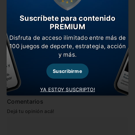
También te puede interesar
A Vélez le faltó altura y cayó ante Liga de Quito
Suscríbete para contenido
PREMIUM
Santos, a cuartos gracias al gol de visitante
Disfruta de acceso ilimitado entre más de
Santos ganó en la altura
100 juegos de deporte, estrategia, acción
Liga recibe a Santos en la altura
y más.
En esta nota:
Suscribirme
#Copa Libertadores
#Liga de quito
#Noticia
#Vélez
YA ESTOY SUSCRIPTO!
Comentarios
Dejá tu opinión acá!