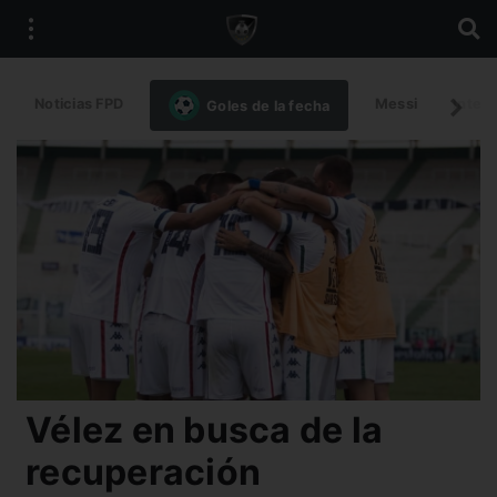
Noticias FPD
Messi
Intern
Goles de la fecha
Vélez en busca de la
recuperación