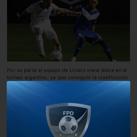
Por su parte el equipo de Liniers viene dulce en el
torneo argentino, ya que consiguió la clasificación
a los cuartos de final. Ahora quiere estar de igual
manera en el plano internacional.
FORMACIÓN
:
Alexander
Domínguez
; Matías
De los Santos
, Luis
Abram
, Miguel
Brizuela
; Tomás
Guidara
, Pablo
Galdames
, Santiago
Cáseres
, Francisco
Ortega
;
Thiago
Almada
, Juan Martín
Lucero
y Lucas
Janson
.