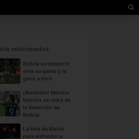
ulos relacionados
Bolivia se despertó
ante su gente y le
ganó a Perú
¡Bombazo! Moreno
Martins se retirá de
la Selección de
Bolivia
La lista de Bielsa
para enfrentar a