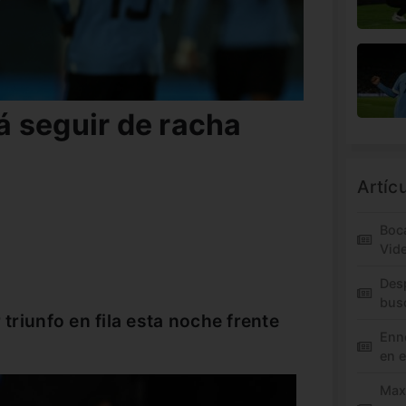
 seguir de racha
Artíc
Boca
Vid
Des
bus
 triunfo en fila esta noche frente
Enne
.
en e
Maxi