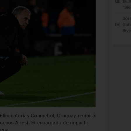
sum
“Sie
Sor
Gabr
Rive
 Eliminatorias Conmebol, Uruguay recibirá
Buenos Aires). El encargado de impartir
tega.