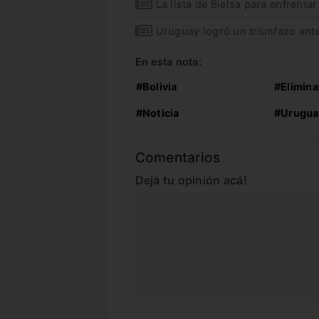
La lista de Bielsa para enfrenta
Uruguay logró un triunfazo ant
En esta nota:
#Bolivia
#Elimina
#Noticia
#Urugua
Comentarios
Dejá tu opinión acá!