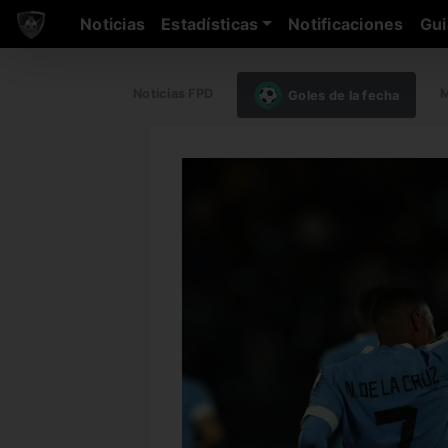
Noticias
Estadísticas
Notificaciones
Gui
Noticias FPD
M
Goles de la fecha