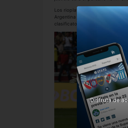
Los rioplatenses vienen en franc
Argentina en La Bombonera y qu
clasificatorias al Mundial 2026.
Disfruta de ac