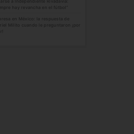
arse a Independiente Rivadavia:
mpre hay revancha en el fútbol”
presa en México: la respuesta de
iel Milito cuando le preguntaron ¡por
r!