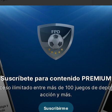
a levantada tras haberle ganado a
edaron como escoltas en las
Suscríbete para contenido PREMIUM
ceso ilimitado entre más de 100 juegos de depor
acción y más.
Suscribirme