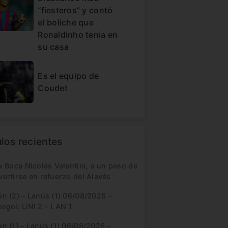
“fiesteros” y contó
el boliche que
Ronaldinho tenia en
su casa
Es el equipo de
Coudet
ulos recientes
x Boca Nicolás Valentini, a un paso de
ertirse en refuerzo del Alavés
n (2) – Lanús (1) 06/08/2026 –
eogol: UNI 2 – LAN 1
n (1) – Lanús (1) 06/08/2026 –