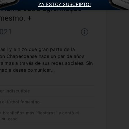
YA ESTOY SUSCRIPTO!
asil y e hizo que gran parte de la
con Chapecoense hace un par de años.
lmas a través de sus redes sociales. Sin
 nadie desea comunicar…
er indiscutible
a el fútbol femenino
s brasileños más “fiesteros” y contó el
n su casa