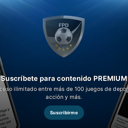
r el club Palmas, además del presidente
l accidente también murieron los
lherme Noé, Ranule y Marcus
de que no hay sobrevivientes. En este
n, el club pide oraciones por los
debido apoyo”, anunció el club.
Suscríbete para contenido PREMIUM
ceso ilimitado entre más de 100 juegos de depor
acción y más.
Suscribirme