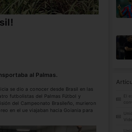
il!
ansportaba al Palmas.
Artíc
icia se dio a conocer desde Brasil en las
atro futbolistas del Palmas Fútbol y
El e
conv
visión del Campeonato Brasileño, murieron
reo en el ue viajaban hacia Goiania para
Unió
Vid
Unió