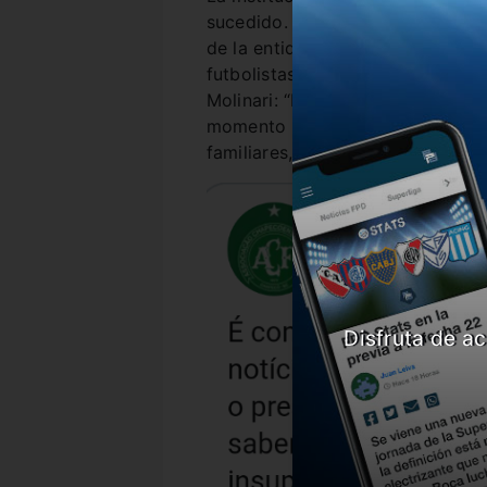
sucedido. Según lo divulgado po
de la entidad, Lucas Meira, en e
futbolistas Lucas Praxedes, Gui
Molinari: “Lamentamos informar 
momento de dolor y consternació
familiares, a lo que ofrecerá el 
Disfruta de ac