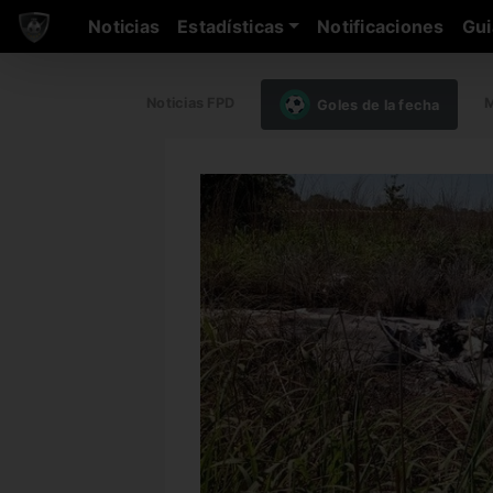
Noticias
Estadísticas
Notificaciones
Gui
Noticias FPD
M
Goles de la fecha