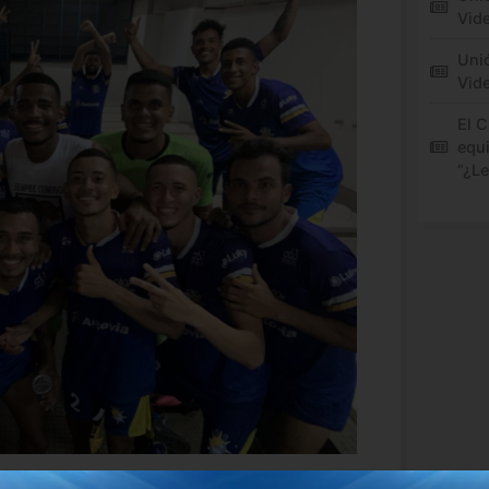
Vide
Unió
Vid
El C
equi
“¿L
o oficial informando y confirmado lo