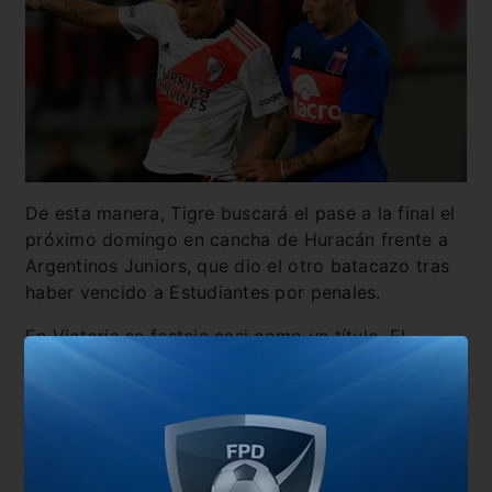
De esta manera, Tigre buscará el pase a la final el
próximo domingo en cancha de Huracán frente a
Argentinos Juniors, que dio el otro batacazo tras
haber vencido a Estudiantes por penales.
En Victoria se festeja casi como un título. El
plantel se asentó rápidamente a la categoría tras
su reciente ascenso y ahora está a dos partidos
de la segunda estrella de su historia.
También te puede interesar