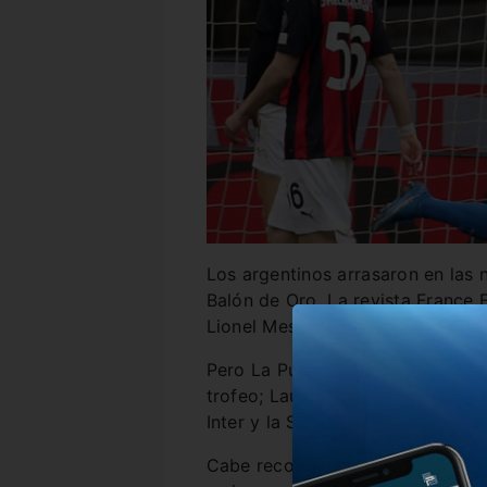
Los argentinos arrasaron en las
Balón de Oro. La revista France 
Lionel Messi para que se quede 
Pero La Pulga no será el único al
trofeo; Lautaro Martínez también
Inter y la Selección.
Cabe recordar que Emiliano Mart