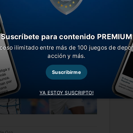
ofeo Yashin junto a grandes guardavallas
y, entre otros.
Suscríbete para contenido PREMIUM
ceso ilimitado entre más de 100 juegos de depor
acción y más.
Suscribirme
YA ESTOY SUSCRIPTO!
de Oro