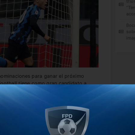
triu
“Te
aco
Boc
sob
ima
 nominaciones para ganar el próximo
Football tiene como gran candidato a
por séptima vez con el galardón.
biceleste que pujará por el tan ansiado
 fue ternado por su gran presente en el
ínez fue elegido como uno de los