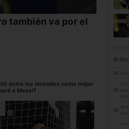
o también va por el
Artíc
Alm
etió entre los ternados como mejor
Di L
nará a Messi?
mie
mer
Riv
Col
Arr