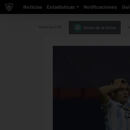
Noticias
Estadísticas
Notificaciones
Gui
Noticias FPD
M
Goles de la fecha