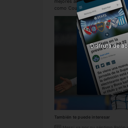
mejores arqueros e irá por el tr
como Courtois, Handanovic, Mend
Disfruta de ac
También te puede interesar
Messi va por su séptimo Balón 