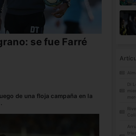
rano: se fue Farré
Artíc
Alm
Di L
mie
luego de una floja campaña en la
mer
.
Riv
Col
Arr
triu