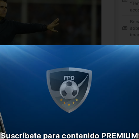
“Te
aco
Boc
sob
ima
ta a la Sudamericana 2024, la mala
torneo local condujo al final del ciclo de
mer equipo.
os hasta el momento, Belgrano sólo logró
 cayó en los cuatro restantes, quedando
tima posición en su zona.
Suscríbete para contenido PREMIUM