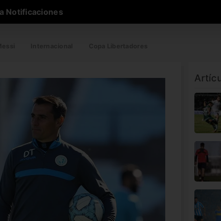
a Notificaciones
essi
Internacional
Copa Libertadores
Artíc