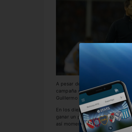
A pesar de haber llevado al Pira
campaña de los cordobeses en el 
Guillermo Farré al frente del pri
En los diez encuentros disputad
ganar un partido, perdió cinco y
así momentáneamente en la penúl