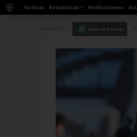
Noticias
Estadísticas
Notificaciones
Gui
Noticias FPD
M
Goles de la fecha