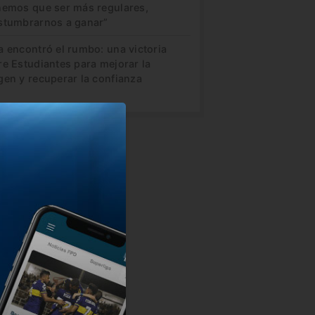
nemos que ser más regulares,
stumbrarnos a ganar”
a encontró el rumbo: una victoria
re Estudiantes para mejorar la
gen y recuperar la confianza