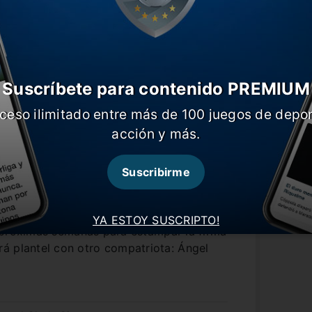
Suscríbete para contenido PREMIUM
ceso ilimitado entre más de 100 juegos de depor
acción y más.
Suscribirme
YA ESTOY SUSCRIPTO!
as próximas semanas para estampar la firma
á plantel con otro compatriota: Ángel