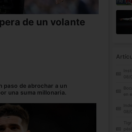
pera de un volante
Artíc
Inst
08/
un paso de abrochar a un
Boc
or una suma millonaria.
en 
Inde
08/
Tigr
pés