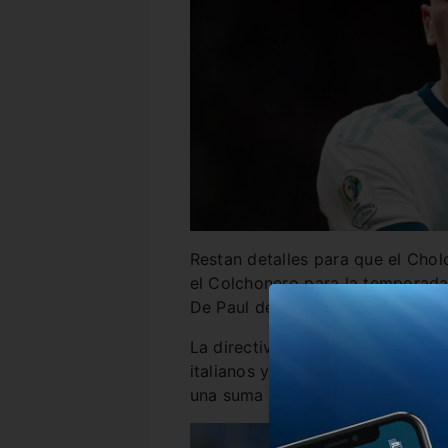
Restan detalles para que el Cholo
el Colchonero para la temporada
De Paul dejará Udinese para mud
La directiva del Atlético de Madr
italianos y, de no mediar inconve
una suma cercana a los 35 millo