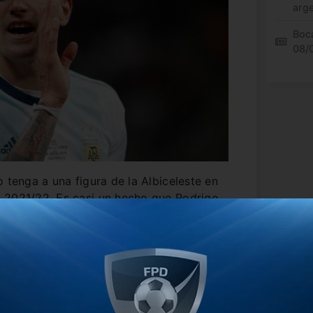
arg
Boca
08/
 tenga a una figura de la Albiceleste en
 2021/22. Es casi un hecho que Rodrigo
arse a España.
id mejoró la propuesta que le hicieron los
nientes, el club fichará al ex Racing por
nes de euros.