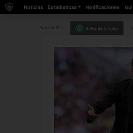
Noticias
Estadísticas
Notificaciones
Gui
Noticias FPD
M
Goles de la fecha