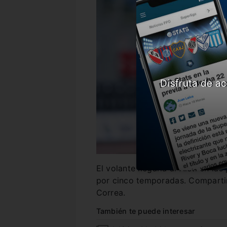
Disfruta de ac
El volante llegaría al Aleti en l
por cinco temporadas. Compartir
Correa.
También te puede interesar