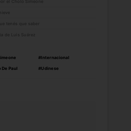
 por el Cholo Simeone
nieve
que tenés que saber
ta de Luis Suárez
Simeone
#Internacional
 De Paul
#Udinese