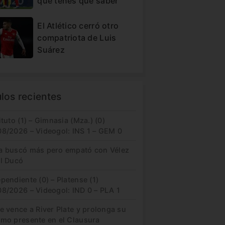
que tenés que saber
El Atlético cerró otro
compatriota de Luis
Suárez
ulos recientes
ituto (1) – Gimnasia (Mza.) (0)
08/2026 – Videogol: INS 1 – GEM 0
a buscó más pero empató con Vélez
el Ducó
pendiente (0) – Platense (1)
08/2026 – Videogol: IND 0 – PLA 1
e vence a River Plate y prolonga su
imo presente en el Clausura