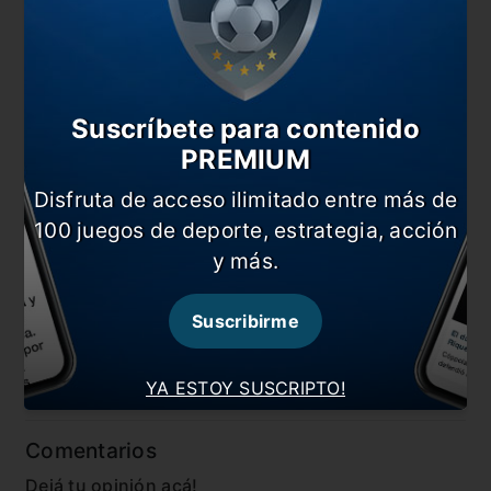
También te puede interesar
35 años de gloria: el saludo de Bilardo a los
“muchachos”
Suscríbete para contenido
Pasculli: “Se murió la historia del fútbol mundial”
PREMIUM
El respetuoso adiós de los ingleses a Maradona
Disfruta de acceso ilimitado entre más de
El fútbol argentino sonríe por la salud de Bilardo
100 juegos de deporte, estrategia, acción
y más.
En esta nota:
#Carlos Bilardo
#Diego Maradona
Suscribirme
#México 1986
#Noticia
#Selección
YA ESTOY SUSCRIPTO!
Comentarios
Dejá tu opinión acá!