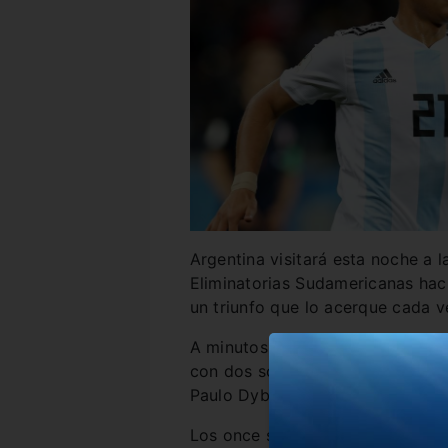
Argentina visitará esta noche a 
Eliminatorias Sudamericanas haci
un triunfo que lo acerque cada ve
A minutos del duelo ante los uru
con dos sorpresas: Lionel Messi 
Paulo Dybala tendrá su gran cha
Los once serán Emiliano Martínez