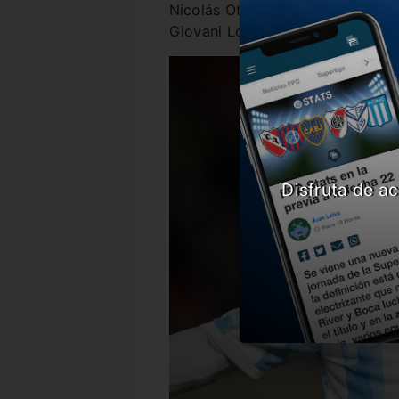
Nicolás Otamendi, Marcos Acuña;
Giovani Lo Celso; Ángel Di María
Disfruta de ac