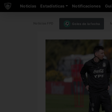
Noticias
Estadísticas
Notificaciones
Gui
Noticias FPD
M
Goles de la fecha