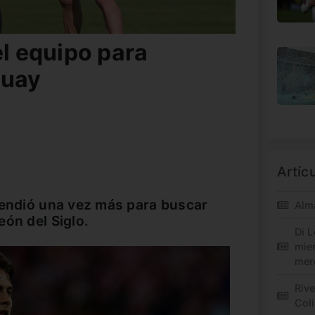
el equipo para
guay
Artíc
rendió una vez más para buscar
Alm
eón del Siglo.
Di L
mie
mer
Riv
Col