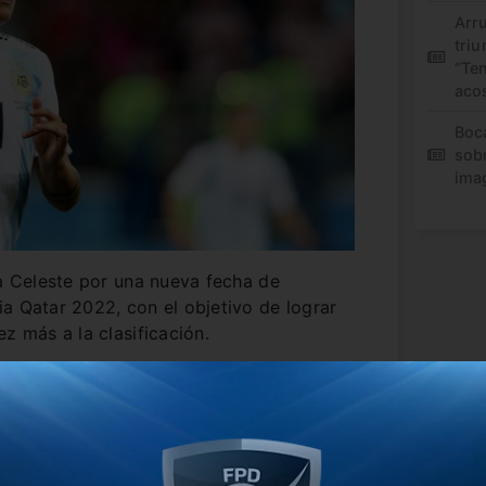
Arr
triu
“Te
aco
Boc
sob
ima
la Celeste por una nueva fecha de
a Qatar 2022, con el objetivo de lograr
z más a la clasificación.
guayos, Lionel Scaloni definió los once
irá al banco de suplentes, mientras que
nce desde el arranque.
; Nahuel Molina, Cristian Romero,