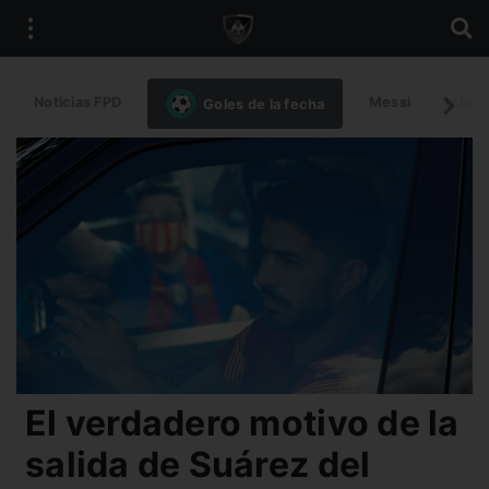
Noticias FPD
Messi
Intern
Goles de la fecha
El verdadero motivo de la
salida de Suárez del