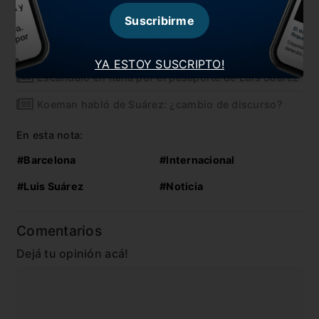
con los colores del Aleti
Suscribirme
Suárez dejó la práctica de Barcelona entre
lágrimas: ¿Fue la despedida?
YA ESTOY SUSCRIPTO!
Escándalo en Italia por el pasaporte de Luis Suárez
Koeman habló de Suárez: ¿cambio de discurso?
En esta nota:
#Barcelona
#Internacional
#Luis Suárez
#Noticia
Comentarios
Dejá tu opinión acá!