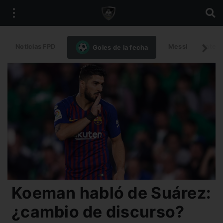
Noticias FPD
Messi
Intern
Goles de la fecha
Koeman habló de Suárez:
¿cambio de discurso?