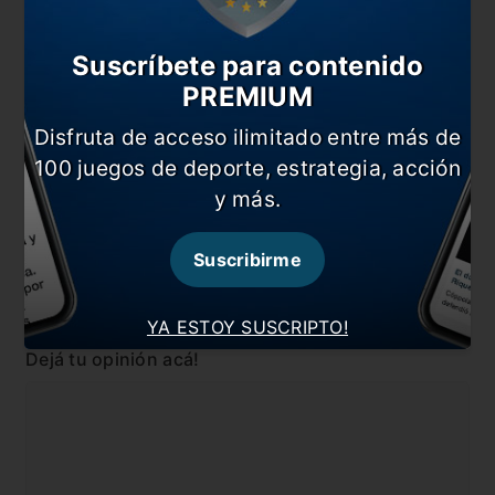
Nacho no se baja de la ida ante Paranaense
Alarma en River por Nacho Fernández
Suscríbete para contenido
«Me preocupa el rendimiento general del equipo»
PREMIUM
Disfruta de acceso ilimitado entre más de
En esta nota:
100 juegos de deporte, estrategia, acción
#10
#Jorge Carrascal
y más.
#Marcelo Gallardo
#Nacho Fernández
#Noticia
#River
Suscribirme
Comentarios
YA ESTOY SUSCRIPTO!
Dejá tu opinión acá!