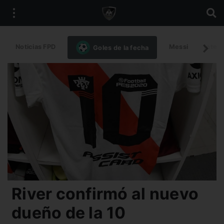
Noticias FPD
Messi
Intern
Goles de la fecha
River confirmó al nuevo
dueño de la 10