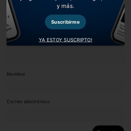
Comentarios
y más.
Dejá tu opinión acá!
Suscribirme
YA ESTOY SUSCRIPTO!
Nombre
Correo electrónico