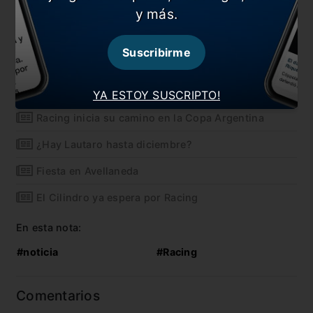
y más.
Udinese en enero interrumpirá su ciclo antes de
tiempo: disputó apenas seis partidos y su vínculo,
que se extendía hasta fin de año, se cortará a la
Suscribirme
mitad.
También te puede interesar
YA ESTOY SUSCRIPTO!
Racing inicia su camino en la Copa Argentina
¿Hay Lautaro hasta diciembre?
Fiesta en Avellaneda
El Cilindro ya espera por Racing
En esta nota:
#noticia
#Racing
Comentarios