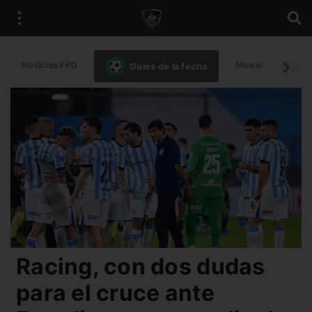
Noticias FPD
Messi
Intern
Goles de la fecha
Racing, con dos dudas
para el cruce ante