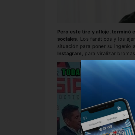
Pero este tire y afloje, termin
sociales.
Los fanáticos y los aje
situación para poner su ingenio 
Instagram,
para viralizar bromas