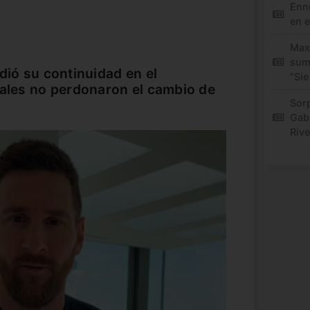
Enne
en e
Maxi
sum
dió su continuidad en el
“Sie
iales no perdonaron el cambio de
Sor
Gabr
Rive