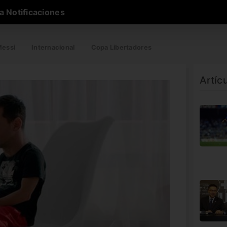
a Notificaciones
essi
Internacional
Copa Libertadores
Artíc