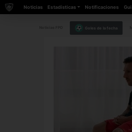
Noticias
Estadísticas
Notificaciones
Gui
Noticias FPD
M
Goles de la fecha