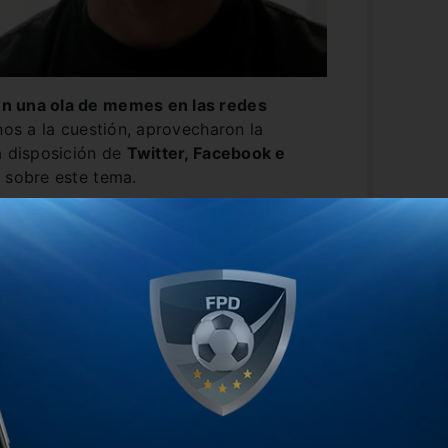
ó en una ola de memes en las redes
nos a la cuestión, aprovecharon la
a disposición de
Twitter, Facebook e
 sobre este tema.