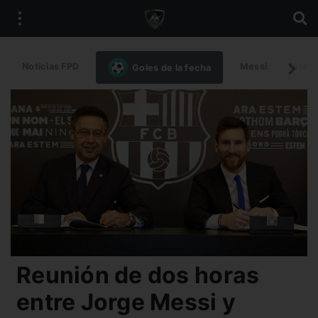
Noticias FPD
Messi
Intern
Goles de la fecha
Reunión de dos horas
entre Jorge Messi y