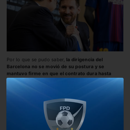
Por lo que se pudo saber,
la dirigencia del
Barcelona no se movió de su postura y se
mantuvo firme en que el contrato dura hasta
2021 y la clausula de rescisión de 700 millones
de euros. Por otro lado, el padre de Messi
sostuvo que mantiene el pedido de salida como
en el burofax, e interpretando que la famosa
clausula que le permitiría salir, se movería por la
pandemia.