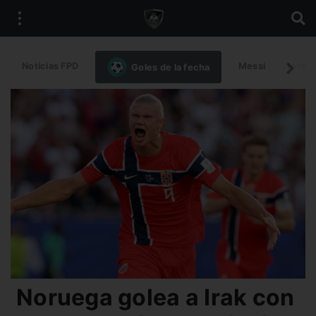
Noticias FPD
Messi
Intern
Goles de la fecha
Noruega golea a Irak con