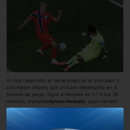
El rival respondió al verse abajo en el marcador y
con mayor ímpetu que un buen desempeño en el
terreno de juego, logró el empate de 1-1 a los 38
minutos, mediante
Aymen Hussein
, quien remató
de cabeza en el área empatar en ese momento el
cotejo a una anotación.
Sin embargo, poco les duró el gusto,