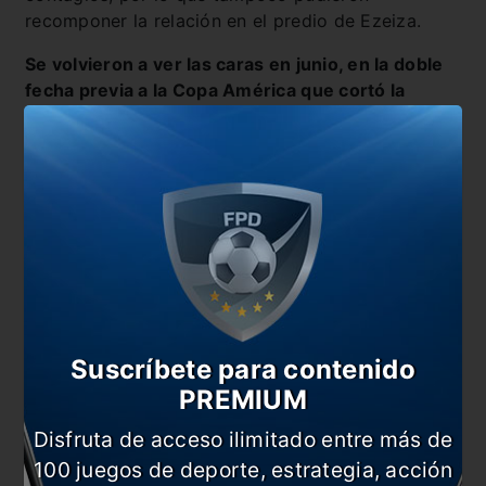
recomponer la relación en el predio de Ezeiza.
Se volvieron a ver las caras en junio, en la doble
fecha previa a la Copa América que cortó la
maldición
. Paredes, nervioso, estaba a la
expectativa de cómo lo iba a tratar su capitán.
“
Ya
habían pasado tres meses sin hablar. Yo pensaba:
‘Ahora tengo que ver cómo reacciona’
. Pero no,
un fenómeno, un fenómeno, porque llegamos el
mismo día al predio.
Yo llegué un ratito antes y
apareció en mi habitación. Yo me estaba lavando
los dientes. Era muy temprano y me tiró agua y
me dijo: ‘¿Qué haces despierto tan temprano?’
“
.
Suscríbete para contenido
PREMIUM
Disfruta de acceso ilimitado entre más de
100 juegos de deporte, estrategia, acción