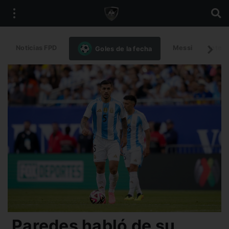
Noticias FPD
Messi
Intern
Goles de la fecha
Paredes habló de su