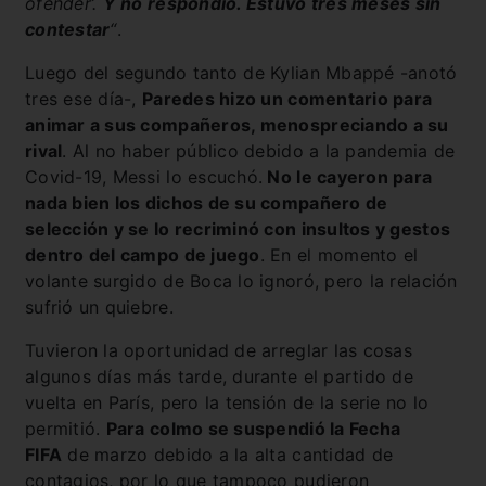
ofender’.
Y no respondió. Estuvo tres meses sin
contestar
“
.
Luego del segundo tanto de Kylian Mbappé -anotó
tres ese día-,
Paredes hizo un comentario para
animar a sus compañeros, menospreciando a su
rival
. Al no haber público debido a la pandemia de
Covid-19, Messi lo escuchó.
No le cayeron para
nada bien los dichos de su compañero de
selección y se lo recriminó con insultos y gestos
dentro del campo de juego
. En el momento el
volante surgido de Boca lo ignoró, pero la relación
sufrió un quiebre.
Tuvieron la oportunidad de arreglar las cosas
algunos días más tarde, durante el partido de
vuelta en París, pero la tensión de la serie no lo
permitió.
Para colmo se suspendió la Fecha
FIFA
de marzo debido a la alta cantidad de
contagios, por lo que tampoco pudieron