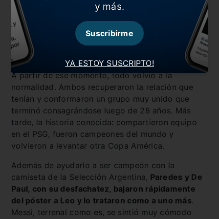
y más.
Suscribirme
YA ESTOY SUSCRIPTO!
A partir de ese momento, todo volvió a la
normalidad. Ambos recuperaron la relación que
tenían y conformaron un grupo muy unido que
terminó consagrándose luego de 28 años. Más
tarde, la historia conocida: compartieron equipo
en el PSG, fueron campeones del mundo y
volvieron a levantar otra Copa América.
Además de ayudarlo a ser campeón con la
camiseta de la Selección Argentina,
Paredes y De
Paul, con su desfachatez, bajaron rápidamente
del póster a Leo y lo trataron como a uno más
.
Messi, terrenal como es, se sintió muy cómodo