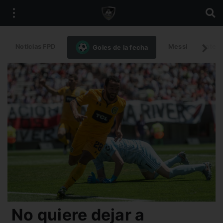
Noticias FPD
Messi
Intern
Goles de la fecha
No quiere dejar a