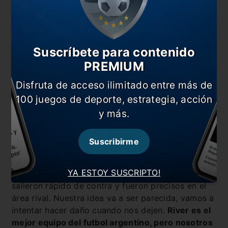
Suscríbete para contenido
PREMIUM
Disfruta de acceso ilimitado entre más de
100 juegos de deporte, estrategia, acción
y más.
Para finalizar el jugador dijo que tienen que estar
Suscribirme
enfocados los 90 minutos y que “Sería ideal tener
un partido como el que tuvo Banfield. Tuvieron un
YA ESTOY SUSCRIPTO!
encuentro casi perfecto, se cerraron muy bien,
salieron rápido de contra y fueron precisos en el
área rival. Nuestra idea va a ser parecida, vamos a
intentar hacer daño cuando nos dejen.
River es el
mejor equipo del futbol argentino, pero nosotros