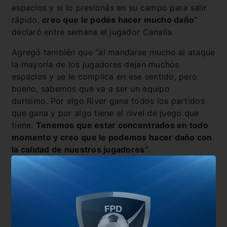
espacios y si lo presionás en su campo para salir
rápido,
creo que le podés hacer mucho daño”
declaró entre semana el jugador Canalla.
Agregó también que “al mandarse mucho al ataque
la mayoría de los jugadores dejan muchos
espacios y se le complica en ese sentido, pero
bueno, sabemos que va a ser un equipo
durísimo. Por algo River gana todos los partidos
que gana y por algo tiene el nivel de juego que
tiene.
Tenemos que estar concentrados en todo
momento y creo que le podemos hacer daño con
la calidad de nuestros jugadores”
.