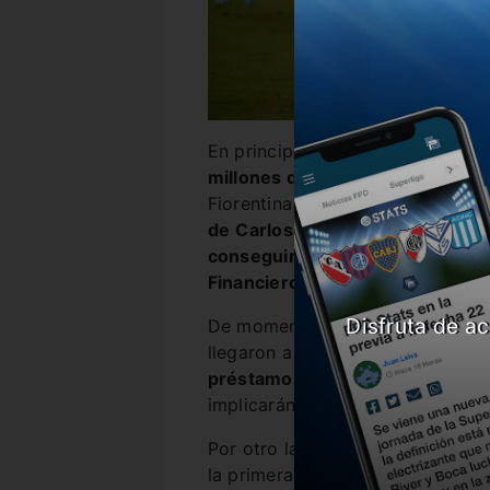
En principio,
la Vecchia Signora
millones de euros
por el zurdo 
Fiorentina por 38 millones en a
de
Carlos Brucero
,
director dep
conseguir una cesión para cumpli
Financiero
.
Disfruta de ac
De momento, ninguno de los club
llegaron a un acuerdo, pero
TyC 
préstamo con obligación de com
implicarán minutos disputados y 
Por otro lado,
la institución de 
la primera fecha de la liga domé