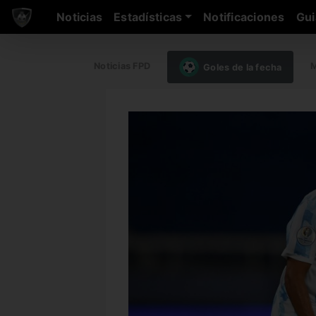
Noticias
Estadísticas
Notificaciones
Gui
Noticias FPD
M
Goles de la fecha