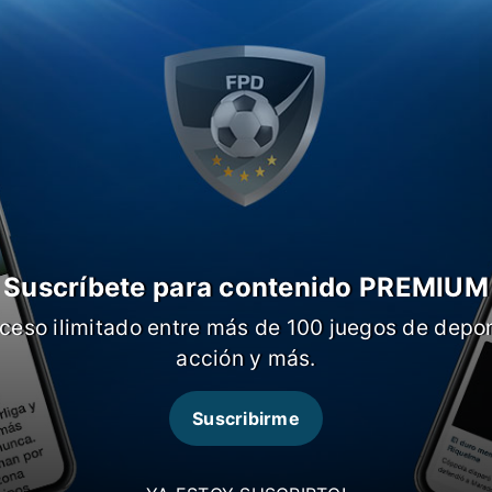
 pretendía una venta cercana a los 30
de 27 años, a quien compró a la
gosto de 2024.
Sin embargo, el plan
ortivo del conjunto español
,
era
r con las reglas de Fair Play
Suscríbete para contenido PREMIUM
ceso ilimitado entre más de 100 juegos de depor
es confirmó las condiciones por las que
Sports pudo saber que será un
acción y más.
pra si se cumplen ciertos objetivos
, que
cantidad de partidos.
Suscribirme
Piamonte
, que venció por 2-0 a Parma en
stica,
acordó condiciones con el