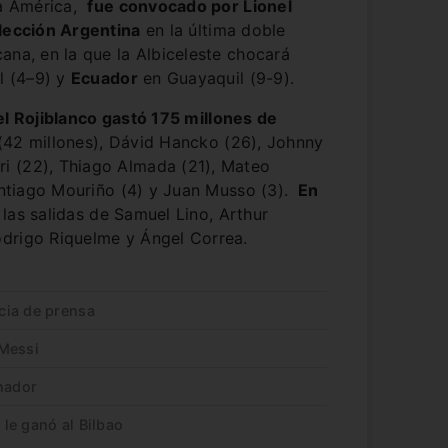
pa América,
fue convocado por Lionel
elección Argentina
en la última doble
ana, en la que la Albiceleste chocará
l (4–9) y
Ecuador
en Guayaquil (9-9).
el Rojiblanco gastó 175 millones de
(42 millones), Dávid Hancko (26), Johnny
i (22), Thiago Almada (21), Mateo
Santiago Mouriño (4) y Juan Musso (3).
En
las salidas de Samuel Lino, Arthur
odrigo Riquelme y Ángel Correa.
cia de prensa
 Messi
enador
 le ganó al Bilbao