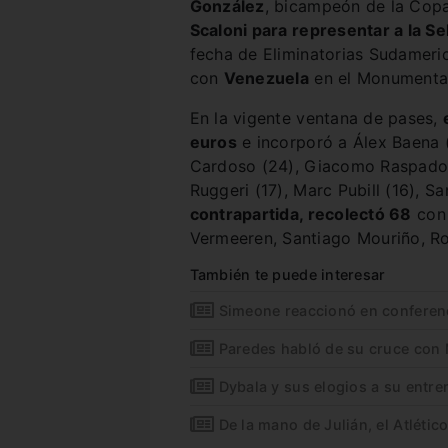
González
, bicampeón de la Co
Scaloni para representar a la S
fecha de Eliminatorias Sudameric
con
Venezuela
en el Monumenta
En la vigente ventana de pases,
euros
e incorporó a Álex Baena 
Cardoso (24), Giacomo Raspador
Ruggeri (17), Marc Pubill (16), 
contrapartida, recolectó 68
con 
Vermeeren, Santiago Mouriño, R
También te puede interesar
Simeone reaccionó en conferen
Paredes habló de su cruce con
Dybala y sus elogios a su entr
De la mano de Julián, el Atlético