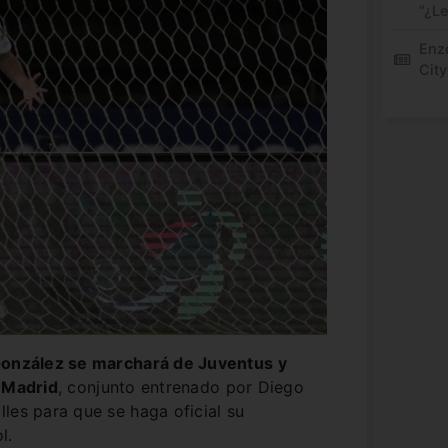
“¿L
Enz
City
 González se marchará de Juventus y
e Madrid
, conjunto entrenado por Diego
les para que se haga oficial su
ol.