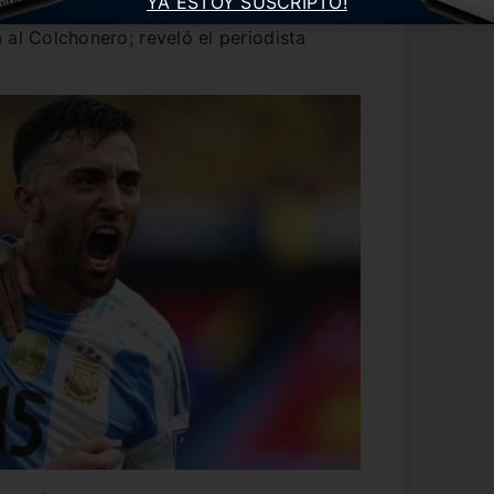
YA ESTOY SUSCRIPTO!
a
, quien dejará Lille y se mudará de
 al Colchonero; reveló el periodista