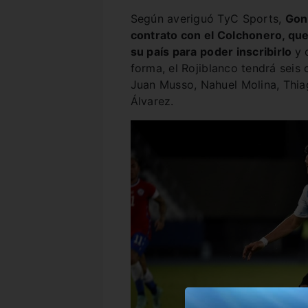
Según averiguó TyC Sports,
Gon
contrato con el Colchonero, que
su país para poder inscribirlo
y 
forma, el Rojiblanco tendrá seis 
Juan Musso, Nahuel Molina, Thia
Álvarez.