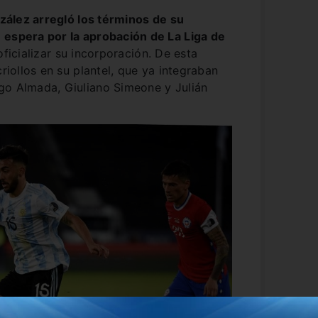
zález arregló los términos de su
 espera por la aprobación de La Liga de
oficializar su incorporación. De esta
criollos en su plantel, que ya integraban
go Almada, Giuliano Simeone y Julián