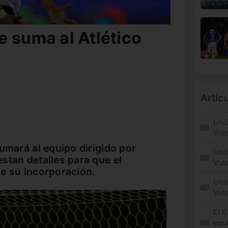
e suma al Atlético
Artíc
Unió
Vid
umará al equipo dirigido por
Unió
stan detalles para que el
Vide
e su incorporación.
Unió
Vid
El C
equi