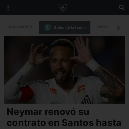
Noticias FPD
Messi
Intern
Goles de la fecha
Neymar renovó su
contrato en Santos hasta