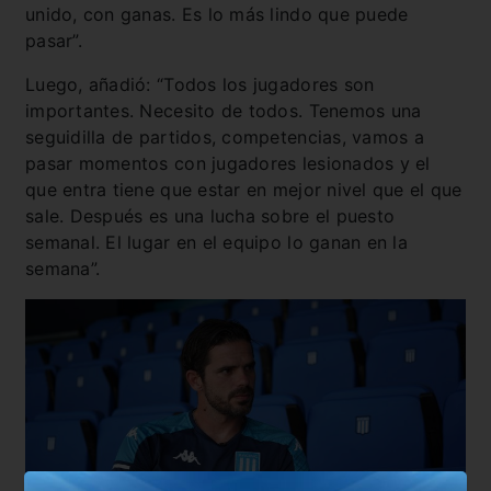
unido, con ganas. Es lo más lindo que puede
pasar”.
Luego, añadió: “Todos los jugadores son
importantes. Necesito de todos. Tenemos una
seguidilla de partidos, competencias, vamos a
pasar momentos con jugadores lesionados y el
que entra tiene que estar en mejor nivel que el que
sale. Después es una lucha sobre el puesto
semanal. El lugar en el equipo lo ganan en la
semana”.