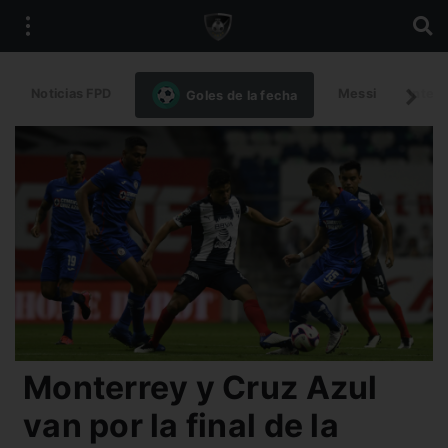
Noticias FPD
Messi
Intern
Goles de la fecha
Monterrey y Cruz Azul
van por la final de la