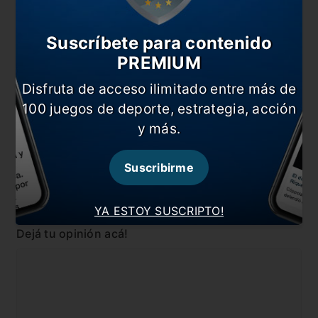
El Patón se convirtió en héroe
¡Qué loco que está!
Suscríbete para contenido
La emoción del Turco Mohamed
PREMIUM
Disfruta de acceso ilimitado entre más de
En esta nota:
100 juegos de deporte, estrategia, acción
#Concachampions
#Cruz Azul
y más.
#Internacional
#Monterrey
#Noticia
Suscribirme
Comentarios
YA ESTOY SUSCRIPTO!
Dejá tu opinión acá!