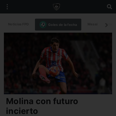
Noticias FPD
Messi
Intern
Goles de la fecha
Molina con futuro
incierto