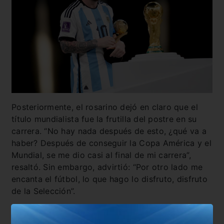
Posteriormente, el rosarino dejó en claro que el
título mundialista fue la frutilla del postre en su
carrera. “No hay nada después de esto, ¿qué va a
haber? Después de conseguir la Copa América y el
Mundial, se me dio casi al final de mi carrera”,
resaltó. Sin embargo, advirtió: “Por otro lado me
encanta el fútbol, lo que hago lo disfruto, disfruto
de la Selección”.
Finalmente, Messi dejó un mensaje que encendió
aún más la llama de los hinchas a lo largo y a lo