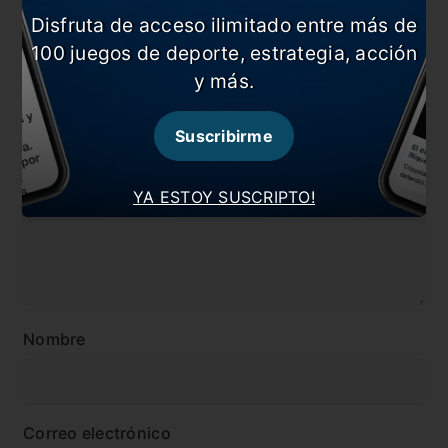
#Copa Libertadores
#Internacional
Disfruta de acceso ilimitado entre más de
#Noticia
100 juegos de deporte, estrategia, acción
y más.
Comentarios
Dejá tu opinión acá!
Suscribirme
YA ESTOY SUSCRIPTO!
Nombre
Correo electrónico