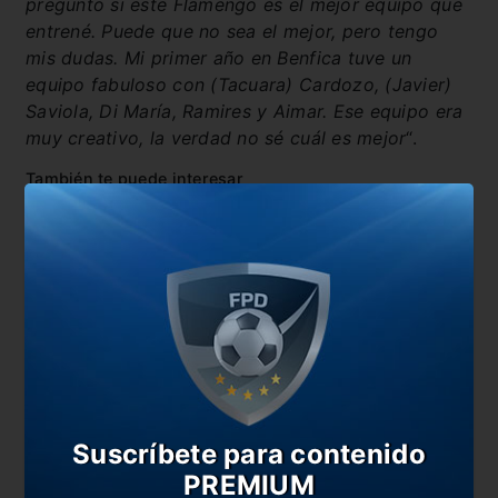
pregunto si este Flamengo es el mejor equipo que
entrené. Puede que no sea el mejor, pero tengo
mis dudas. Mi primer año en Benfica tuve un
equipo fabuloso con (Tacuara) Cardozo, (Javier)
Saviola, Di María, Ramires y Aimar. Ese equipo era
muy creativo, la verdad no sé cuál es mejor
“.
También te puede interesar
El particular regalo de Bielsa a uno de sus dirigidos
Ola de memes en las redes sociales por la
continuidad de Messi
Un histórico del Real Madrid pidió por la
continuidad de Messi
Conmebol aprobó una ayuda económica a los
clubes para la Copa Libertadores
Suscríbete para contenido
En esta nota:
PREMIUM