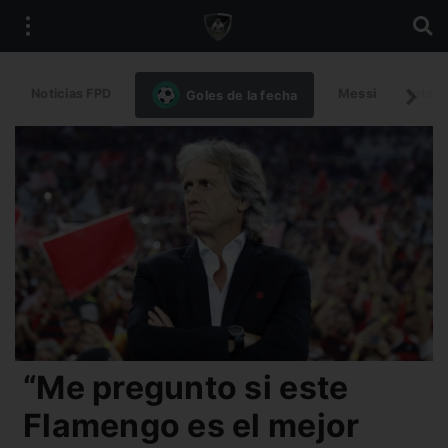
Noticias FPD
Messi
Intern
Goles de la fecha
“Me pregunto si este
Flamengo es el mejor