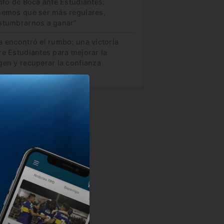
nfo de Boca ante Estudiantes:
nemos que ser más regulares,
stumbrarnos a ganar”
a encontró el rumbo: una victoria
re Estudiantes para mejorar la
gen y recuperar la confianza