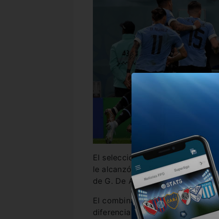
El seleccionado uruguayo puso q
le alcanzó aunque haya superado
de G. De Arrascaeta.
El combinado sudamericano qued
diferencia de gol a raíz del agón