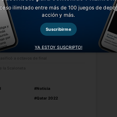
 su zona.
ceso ilimitado entre más de 100 juegos de depor
uay barajará y dará de nuevo ya sin
acción y más.
o entrendador a partir de 2023.
Suscribirme
n festival de goles
YA ESTOY SUSCRIPTO!
e alcanzó para clasificar
sificó a octavos de final
e la Scaloneta
l
#Noticia
#Qatar 2022