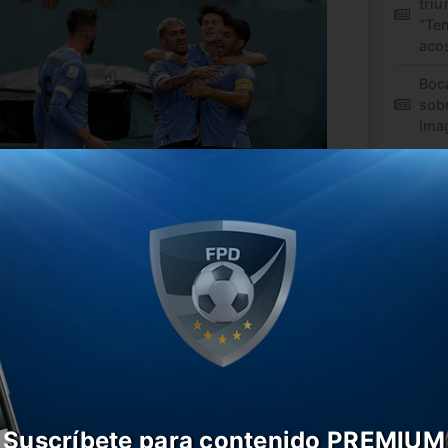
triu
“Te
aco
Boc
sob
ima
uinta a fondo en Qatar 2022 tarde y no
 a los ghaneses por 2-0 con un doblete
ó eliminado en fase de grupos por
ico triunfo de Corea del Sur ante
Suscríbete para contenido PREMIUM