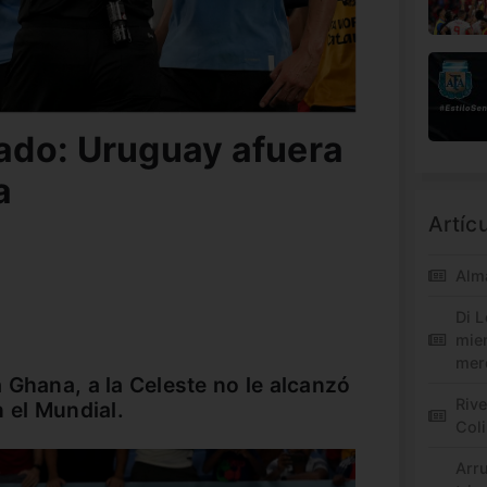
ado: Uruguay afuera
a
Artíc
Alm
Di L
mie
mer
 Ghana, a la Celeste no le alcanzó
Riv
 el Mundial.
Col
Arr