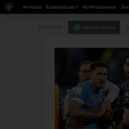
Noticias
Estadísticas
Notificaciones
Gui
Noticias FPD
M
Goles de la fecha