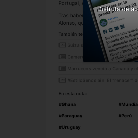
Portugal, que finalizó primero en
Disfruta de ac
Tras haber quedado afuera, Urug
Alonso, quien no continuará com
También te puede interesar
Suiza se metió en octavos con u
Camerún bajó a Brasil, pero no l
Marruecos venció a Canadá y cla
#EstiloSenosiain: El “renacer” d
En esta nota:
#Ghana
#Mundia
#Paraguay
#Perú
#Uruguay