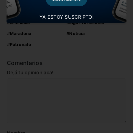
En esta nota:
YA ESTOY SUSCRIPTO!
#Gimnasia
#Liga Profesional
#Maradona
#Noticia
#Patronato
Comentarios
Dejá tu opinión acá!
Nombre