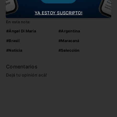
Selecciones
Así quedó el historial entre Brasil y Argentina
YA ESTOY SUSCRIPTO!
En esta nota:
#Ángel Di María
#Argentina
#Brasil
#Maracaná
#Noticia
#Selección
Comentarios
Dejá tu opinión acá!