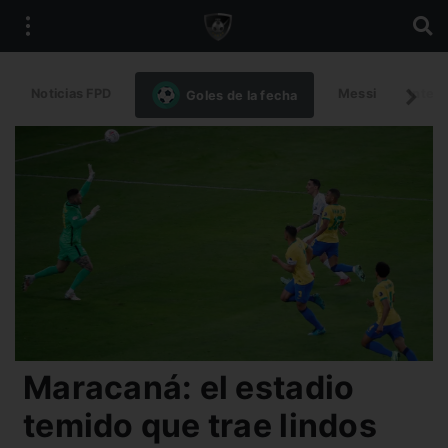
Noticias FPD
Messi
Intern
Goles de la fecha
Maracaná: el estadio
temido que trae lindos