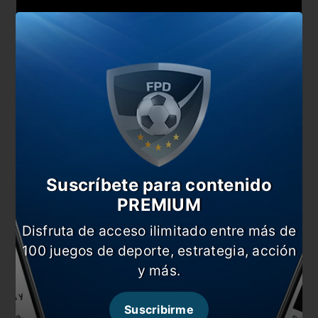
Suscríbete para contenido
PREMIUM
También te puede interesar
Disfruta de acceso ilimitado entre más de
“Nos dimos la cabeza contra la pared muchas
100 juegos de deporte, estrategia, acción
veces, pero hoy se rompió”
y más.
ATR: así está el Maracaná a dos días de la gran final
Argentina terminó el año en el top 10 de
Suscribirme