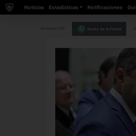
Noticias
Estadísticas
Notificaciones
Gui
Noticias FPD
M
Goles de la fecha