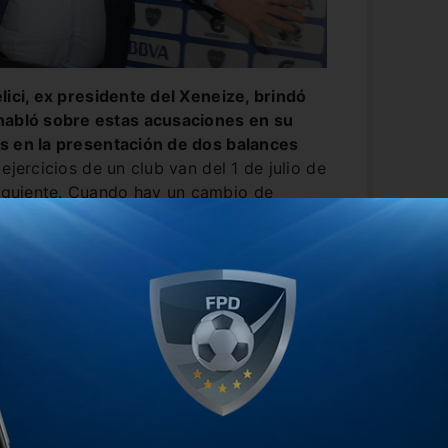
lici, ex presidente del Xeneize, brindó
 habló sobre estas acusaciones en su
s en la presentación de dos balances
ejercicios de un club van del 1 de julio de
siguiente. Cuando hay un cambio de
como en este caso, se hace lo que se
nico autorizado a presentarlo es el
Ameal. Ni Macri en 2007 ni Ameal en 2011
sidentes salientes. Lo mismo
ía firmar yo. El último balance lo
on un gran superávit de más de 1.300
to que llevó el patrimonio a 4.937
 la Asamblea de Representantes, en la
inoría (la oposición) que no presentó
ndatario de Boca.