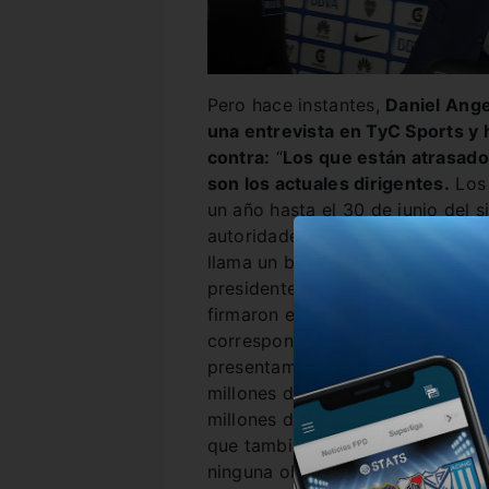
Pero hace instantes,
Daniel Ange
una entrevista en TyC Sports y
contra:
“
Los que están atrasado
son los actuales dirigentes.
Los 
un año hasta el 30 de junio del 
autoridades a mitad de camino, 
llama un balance de corte, y el ú
presidente en ejercicio. O sea, 
firmaron esos balances como pre
corresponde en este caso, no pod
presentamos nosotros en 2019 c
millones de pesos y un crecimien
millones de pesos. Se aprobó en
que también estaba presente la m
ninguna objeción”, dijo el ex ma