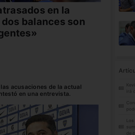
atrasados en la
 dos balances son
igentes»
Artíc
Kev
a las acusaciones de la actual
irá 
ntestó en una entrevista.
Con
pod
Los
sum
de 