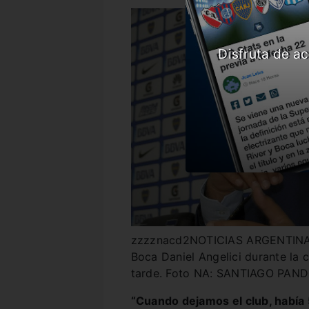
Disfruta de ac
zzzznacd2NOTICIAS ARGENTINAS 
Boca Daniel Angelici durante la 
tarde. Foto NA: SANTIAGO PAN
“Cuando dejamos el club, había 