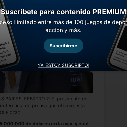
Suscríbete para contenido PREMIUM
ceso ilimitado entre más de 100 juegos de depor
acción y más.
Suscribirme
YA ESTOY SUSCRIPTO!
BAIRES, FEBRERO 7: El presidente de
conferencia de prensa que ofrecio esta
DOLFIzzzz
5.000.000 de dólares en la caja, y está