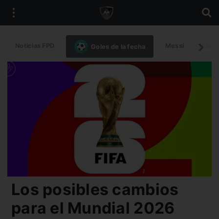
Noticias FPD
Messi
Intern
Goles de la fecha
Los posibles cambios
para el Mundial 2026