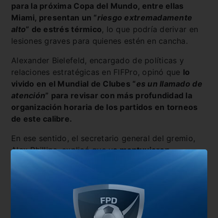
para la próxima Copa del Mundo, entre ellas
Miami, presentan un “
riesgo extremadamente
alto
” de estrés térmico
, lo que podría derivar en
lesiones graves para quienes estén en cancha.
Alexander Bielefeld, encargado de políticas y
relaciones estratégicas en FIFPro, opinó que
lo
vivido en el Mundial de Clubes “
es un llamado de
atención
” para revisar con más profundidad la
organización horaria de los partidos en torneos
de este calibre.
En ese sentido, el secretario general del gremio,
Alex Phillips, explicó que y
a mantuvieron
conversaciones con la FIFA para evitar programar
partidos en las horas más críticas del día.
Sin
embargo,
aclaró que la decisión final dependerá
del interés televisivo, sobre todo en función de la
audiencia europea.