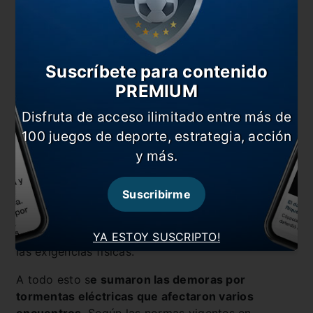
Suscríbete para contenido
PREMIUM
Disfruta de acceso ilimitado entre más de
100 juegos de deporte, estrategia, acción
y más.
Desde FIFPro también valoraron algunas medidas
Suscribirme
aplicadas en esta edición del Mundial de Clubes,
como la disponibilidad de agua y toallas frías para
los futbolistas, recursos que contribuyen a aliviar
YA ESTOY SUSCRIPTO!
las exigencias físicas.
A todo esto s
e sumaron las demoras por
tormentas eléctricas que afectaron varios
encuentros
. Según las normas vigentes en