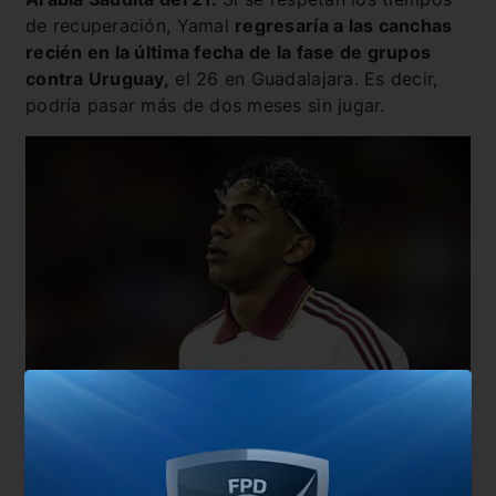
de recuperación, Yamal
regresaría a las canchas
recién en la última fecha de la fase de grupos
contra Uruguay,
el 26 en Guadalajara. Es decir,
podría pasar más de dos meses sin jugar.
Vale la pena recordar que la temporada del 10 del
equipo culé fue verdaderamente extenuante. Tras