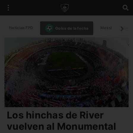
Noticias FPD
Messi
Intern
Goles de la fecha
Los hinchas de River
vuelven al Monumental