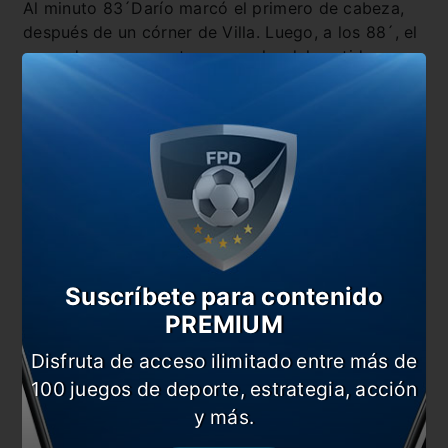
Al minuto 83´Darío marcó el primero de cabeza,
después de un córner de Villa. Luego, a los 88´, el
segundo en su cuenta personal y del partido.
Remate seco de larga distancia.
Suscríbete para contenido
PREMIUM
Disfruta de acceso ilimitado entre más de
100 juegos de deporte, estrategia, acción
y más.
Boca ganó y se va tranquilo a Brasil.