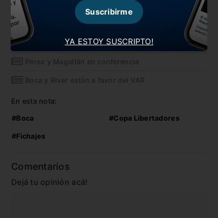
También te puede interesar
Suscribirme
¿La Batiseñal?
YA ESTOY SUSCRIPTO!
“No hay método ni forma para las finales”
Pérez y Magallán en conferencia
Boca y River están a favor del VAR
En esta nota:
#Boca
#Copa Libertadores
#Fichajes
Comentarios
Dejá tu opinión acá!