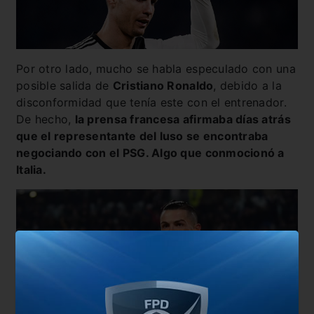
Por otro lado, mucho se habla especulado con una
posible salida de
Cristiano Ronaldo
, debido a la
disconformidad que tenía este con el entrenador.
De hecho,
la prensa francesa afirmaba días atrás
que el representante del luso se encontraba
negociando con el PSG. Algo que conmocionó a
Italia.