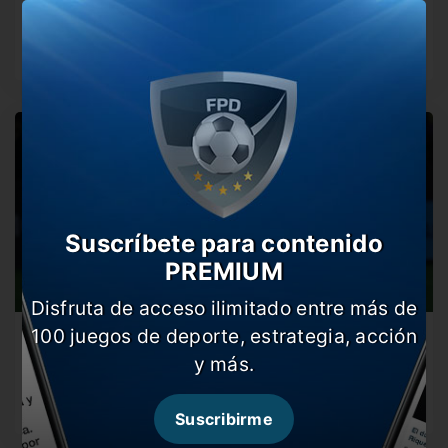
Tras amagarle a pegarle a un árbitro, podría recibir un
ejemplar castigo.…
Suscríbete para contenido
PREMIUM
Disfruta de acceso ilimitado entre más de
100 juegos de deporte, estrategia, acción
Ronaldo apuntó contra la FIFA y Messi
y más.
El astro portugués no tuvo pelos en la lengua para
referirse al…
Suscribirme