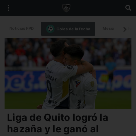
Noticias FPD
Messi
Intern
Goles de la fecha
Liga de Quito logró la
hazaña y le ganó al