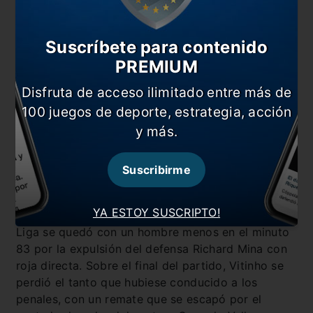
Suscríbete para contenido
PREMIUM
Disfruta de acceso ilimitado entre más de
En el segundo tiempo Liga tejió una acción para
100 juegos de deporte, estrategia, acción
gol, pero Danilo anticipó la acción al lanzar la
y más.
pelota al tiro de esquina. La presión sostenida del
equipo albo que dirige el brasileño Tiago Nunes
Suscribirme
tuvo su premio con el penalti convertido por
Alzugaray, gracias a un fuerte disparo que engañó
por completo al portero brasileño.
YA ESTOY SUSCRIPTO!
Liga se quedó con un hombre menos en el minuto
83 por la expulsión del defensa Richard Mina con
roja directa. Sobre el final del partido, Vitinho se
perdió el tanto que hubiese conducido a los
penales, con un remate que se escapó por el