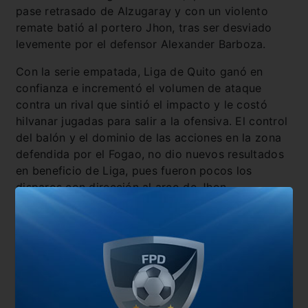
pase retrasado de Alzugaray y con un violento
remate batió al portero Jhon, tras ser desviado
levemente por el defensor Alexander Barboza.
Con la serie empatada, Liga de Quito ganó en
confianza e incrementó el volumen de ataque
contra un rival que sintió el impacto y le costó
hilvanar jugadas para salir a la ofensiva. El control
del balón y el dominio de las acciones en la zona
defendida por el Fogao, no dio nuevos resultados
en beneficio de Liga, pues fueron pocos los
disparos con dirección al arco de Jhon.