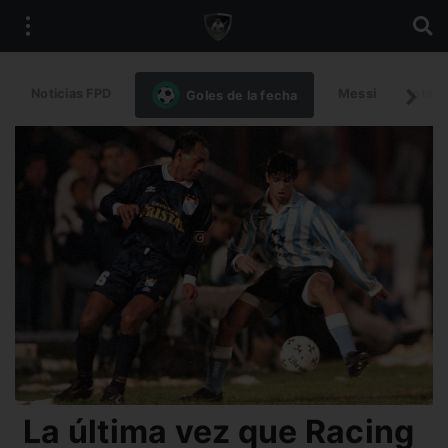
Noticias FPD
Messi
Intern
Goles de la fecha
La última vez que Racing