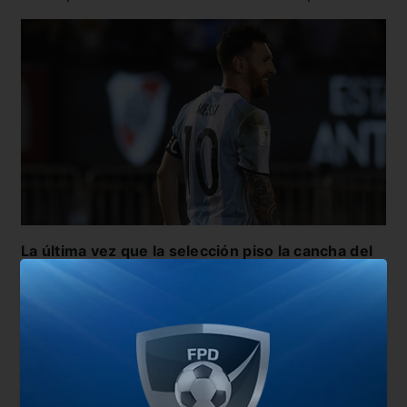
La última vez que la selección piso la cancha del
Monumental
para un partido oficial no dejó
buenos recuerdos.
Fue 1 a 1 ante Venezuela el 5
de septiembre de 2017.
La Albiceleste se jugaba
su pasaje al Mundial de Rusia 2018, y ese empate
complicaba su situación. Desde ahí, Argentina no
volvió al Estadio de River.