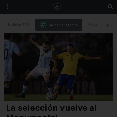
Noticias FPD
Messi
Intern
Goles de la fecha
La selección vuelve al