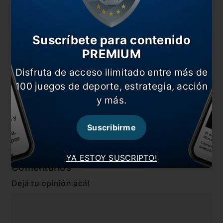
También te puede interesar
¿Cómo quedó la tabla de las Eliminatorias?
Suscríbete para contenido
Sólo fue un susto
PREMIUM
El duro golpe de Dibu Martínez
Disfruta de acceso ilimitado entre más de
Colombia ya palpita el duelo con Argentina
100 juegos de deporte, estrategia, acción
y más.
En esta nota:
#Argentina
#Monumental
Suscribirme
#Noticia
YA ESTOY SUSCRIPTO!
Comentarios
Dejá tu opinión acá!